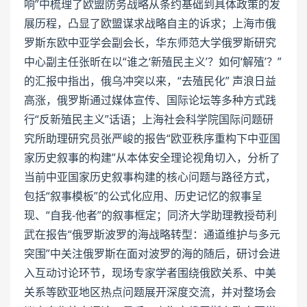
响”中梳理了欧盟防务战略从条约基础到具体政策的发
展历程，凸显了欧盟谋求战略自主的诉求；上海市俄
罗斯东欧中亚学会副会长，华东师范大学俄罗斯研究
中心副主任张昕在以“谁之‘新殖民主义’？如何‘解殖’？”
的汇报中指出，俄乌冲突以来，“去殖民化” 声浪日益
高涨，俄罗斯通过媒体宣传、国际论坛等多种方式践
行“反新殖民主义”话语；上海社会科学院国际问题研
究所助理研究员张严峻的报告“欧亚秩序重构下中亚国
家历史叙事的构建”从本体安全理论视角切入，分析了
当前中亚国家历史叙事构建的核心问题与路径方式，
包括“叙事模板”的公式化应用、历史记忆的叙事呈
现、“自我-他者”的叙事框定；同济大学助理教授苟利
武在报告“俄罗斯波罗的海战略转型：通道维护与多元
突围”中关注俄罗斯在面对波罗的海的随后，研讨会进
入互动讨论环节，现场专家学者围绕俄欧关系、中美
关系等欧亚地区热点问题展开深度交流，并对整场会