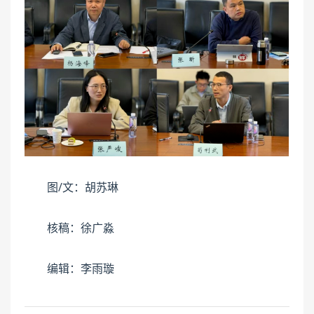
图/文：胡苏琳
核稿：徐广淼
编辑：李雨璇