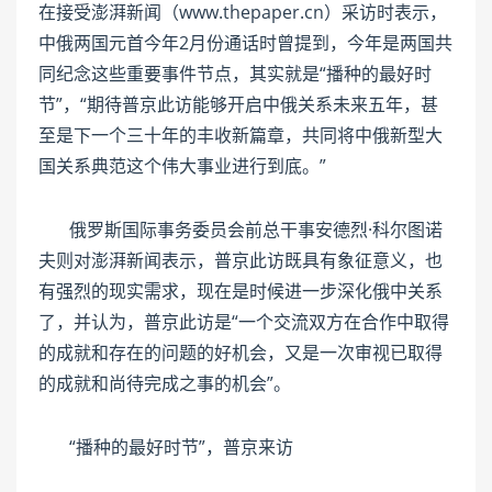
在接受澎湃新闻（www.thepaper.cn）采访时表示，
中俄两国元首今年2月份通话时曾提到，今年是两国共
同纪念这些重要事件节点，其实就是“播种的最好时
节”，“期待普京此访能够开启中俄关系未来五年，甚
至是下一个三十年的丰收新篇章，共同将中俄新型大
国关系典范这个伟大事业进行到底。”
俄罗斯国际事务委员会前总干事安德烈·科尔图诺
夫则对澎湃新闻表示，普京此访既具有象征意义，也
有强烈的现实需求，现在是时候进一步深化俄中关系
了，并认为，普京此访是“一个交流双方在合作中取得
的成就和存在的问题的好机会，又是一次审视已取得
的成就和尚待完成之事的机会”。
“播种的最好时节”，普京来访