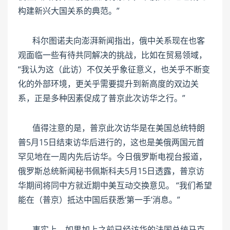
构建新兴大国关系的典范。”
科尔图诺夫向澎湃新闻指出，俄中关系现在也客
观面临一些有待共同解决的挑战，比如在贸易领域，
“我认为这（此访）不仅关乎象征意义，也关乎不断变
化的外部环境，更关乎需要提升到新高度的双边关
系，正是多种因素促成了普京此次访华之行。”
值得注意的是，普京此次访华是在美国总统特朗
普5月15日结束访华后进行的，这也是美俄两国元首
罕见地在一周内先后访华。今日俄罗斯电视台报道，
俄罗斯总统新闻秘书佩斯科夫5月15日透露，普京访
华期间将同中方就近期中美互动交换意见。 “我们希望
能在（普京）抵达中国后获悉‘第一手’消息。”
事实上，如果加上之前已经访华的法国总统马克