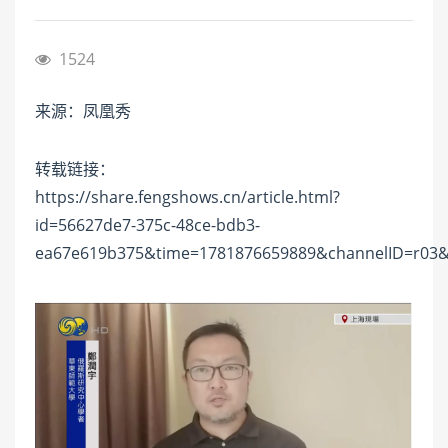
1524
来源：凤凰秀
转载链接：
https://share.fengshows.cn/article.html?
id=56627de7-375c-48ce-bdb3-
ea67e619b375&time=1781876659889&channelID=r03