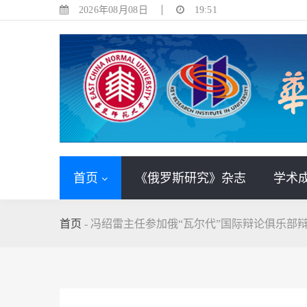
2026年08月08日
19:51
首页
《俄罗斯研究》杂志
学术
首页
-
冯绍雷主任参加俄“瓦尔代”国际辩论俱乐部