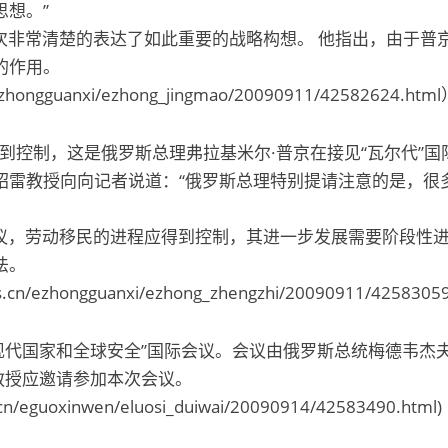
想。”
非常清楚的表达了如此重要的战略构想。 他指出，由于普
的作用。
ngguanxi/ezhong_jingmao/20090911/42582624.htm
控制，这是俄罗斯总理弗拉基米尔·普京在接见“瓦尔代”国
绍雷教授向向记者说道：“俄罗斯总理特别提请注意的是，很
，劳动移民的进程应得到控制，其进一步发展需要阶段性进
法。
ezhongguanxi/ezhong_zhengzhi/20090911/42583059
现代国家和全球安全”国际会议。会议由俄罗斯总统梅德韦杰夫
教授应邀请参加本次会议。
guoxinwen/eluosi_duiwai/20090914/42583490.html)