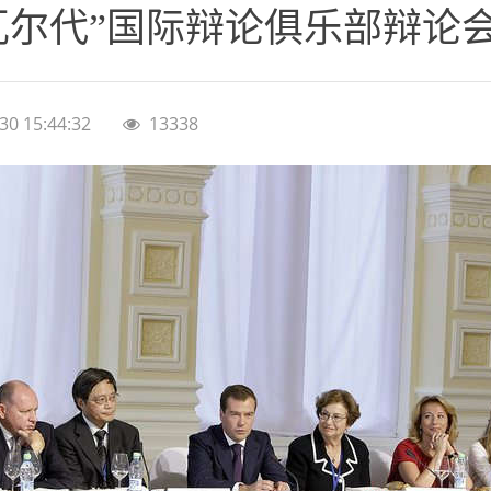
瓦尔代”国际辩论俱乐部辩论
30 15:44:32
13338