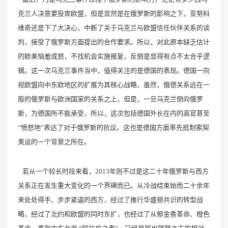
克兰人决意要投奔欧盟，但是显然是在俄罗斯的影响之下，亚努科
维奇还是下了大决心，中断了关于乌克兰与欧盟信任伙伴关系的谈
判，接受了俄罗斯方面提出的合作要求。所以，对此原本缺乏估计
的欧美恼羞成怒，不找机会实施报复，反倒是显得有点不太合乎逻
辑。这一次乌克兰事件当中，值得关注的是德国的表现。德国一向
视欧盟向中东欧地区的扩展为其核心战略，虽然，俄德关系远在一
般的俄罗斯与欧洲国家的关系之上，但是，一旦乌克兰倒向俄罗
斯，为德国所不能承受，所以，这次包括德国外长在内的高官甚至
“愤怒地”表达了对于俄罗斯的抗议。这也是德国方面率先抵制索契
奥运的一个背景之所在。
若从一个较长时段来看，2013年则不过是这二十年俄罗斯与西方
关系正在发生重大变化的一个界碑而已。从冷战结束始而二十余年
来处处得手、步步紧逼的西方，经过了推行华盛顿共识的转型战
略，经过了北约和欧盟的同时东扩，也经过了从郁金香革命、橙色