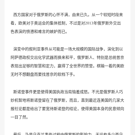
西方国家对于俄罗斯的心怀不满，由来已久。从一个较短时段来
看，欧美对于奥运会的集体抵制，不过是对2013年俄罗斯外交出
色表演的愤懑和难言的嫉妒而已。
演变中的叙利亚事件从可能是一场大规模的国际战争，演化到以
阿萨德政权交出化学武器而换来和平，俄罗斯人、特别是总统普京
表现出足够的智慧和定力，赢得了全世界的赞誉。棋输一着的美欧
无时不想翻盘而要找普京的软档下手。
斯诺登事件更是使得美国执政当局恼羞成怒。不光是俄罗斯人巧
妙机智地将斯诺登留在了俄罗斯，而且，直到最近连美国的几家大
报社论都是给出了要宽待斯诺登的结论，使得美国本身的民意倾向
一目了然。
最后，乃是乌克兰事件过程中俄罗斯的影响力，无论有多少西乌