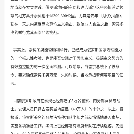
地点就在索契附近。俄罗斯境内的车臣和达吉斯坦这些恐怖活动频
繁的地方离开索契也不过200-300公里。尤其是去年11月伏尔加格
勒在一天之内遭受两次恐怖主义袭击，致使32人丧生之后，索契冬
奥的举行尤其面临严峻挑战。
事实上，索契冬奥能否顺利举行，已经成为俄罗斯国家治理能力
的一个标志性考验，也是能否实现对于恐怖主义、极端主义势力的
有效监控能力的一次全面检测。可以想象，当普京总统下了铁命
令，要求确保索契冬奥万无一失的时候，当地承担着何等艰巨的任
务。
目前俄罗斯政府在索契已经部署了5万名警察、内务部官员与战
士。安保人员已经占索契当地居民（40万人）的十分之一以上。据
报道，俄罗斯著名的阿尔法特种部队半年之前就悄悄地进入索契，
实施各项准备工作。黑海上已经部署有潜艇部队在持续巡游，先进