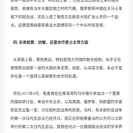
革命一直到中东北非 “阿拉伯之春”，已经显现出强弩之末的相对
衰势，很难有当年大展宏图之时的气概，俄罗斯和中国在大马士革
城下的阻击战，实际上成了使西方在欧亚大陆扩张止步的一个起
点。这便是围绕索契奥运大国博弈的一个中长时段背景。
四. 未来前景：抗衡，还是合作更占主导方面
从表面上看，索契奥运，特别是西方列强的联合抵制，似乎正在
使情势出现新一波的大国抗争态势。但是，从深层次看，未必不是
存在着一个值得认真探索的合作的机遇。
早在2013年4月，笔者曾经在摩洛哥的马尔喀什参加过一个重要
的国际研讨会，来自中东北非，以及美国、俄罗斯、和欧盟的学者
和官员云集一堂，讨论叙利亚战争的前景。当时，有关叙利亚战争
的第一次日内瓦会议已经开过，而正在积极筹备当时以为可以立即
举行的第二次日内瓦会议。我曾经问过一位俄国相当资深的学术界