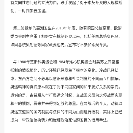
有关同性恋问题的立法为由，联手发起了对于索契冬奥的大规模抵
制，一时间黑云压城。
第二波抵制的高潮发生在2013年年底，随着德国总统高克、欧盟
委员会副主席雷丁相继宣布抵制冬奥以来，包括美国总统奥巴马、
法国总统奥朗德等国家政要也先后宣布将不参加索契冬奥。
与 1980年莫斯科奥运会和1984年洛杉矶奥运会时美苏之间互相
抵制的情况相比，历史环境已经发生了根本的变化。冷战已经结
束，东西方之间不必再以意识形态和社会制度的不同而互相抗争。
奥运精神的真谛原本就在于对不同国家间的和平友好关系的崇尚。
遗憾的是，古希腊从举行奥运之时起，交战国必须为之停战而实现
和平的惯例，看来并未得到足够的尊重。在冷战后的今天，动辄以
奥运东道国的国内制度与法律的不同为由而进行抵制，实际上已经
成为一些政治偏执势力和崴脚政治家借题发挥的惯用手法。