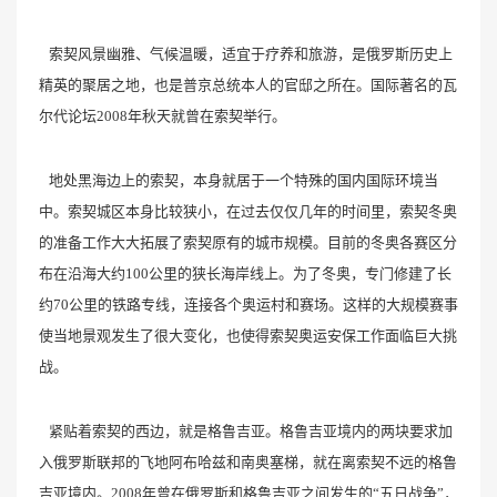
索契风景幽雅、气候温暖，适宜于疗养和旅游，是俄罗斯历史上
精英的聚居之地，也是普京总统本人的官邸之所在。国际著名的瓦
尔代论坛2008年秋天就曾在索契举行。
地处黑海边上的索契，本身就居于一个特殊的国内国际环境当
中。索契城区本身比较狭小，在过去仅仅几年的时间里，索契冬奥
的准备工作大大拓展了索契原有的城市规模。目前的冬奥各赛区分
布在沿海大约100公里的狭长海岸线上。为了冬奥，专门修建了长
约70公里的铁路专线，连接各个奥运村和赛场。这样的大规模赛事
使当地景观发生了很大变化，也使得索契奥运安保工作面临巨大挑
战。
紧贴着索契的西边，就是格鲁吉亚。格鲁吉亚境内的两块要求加
入俄罗斯联邦的飞地阿布哈兹和南奥塞梯，就在离索契不远的格鲁
吉亚境内。2008年曾在俄罗斯和格鲁吉亚之间发生的“五日战争”，