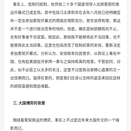
事实上，抵制归抵制，依然有二十多个国家领导人出席索契的奥
运开幕式已成定局。其中包括习主席和早在去年八月就已经明确宣
布一定会参加索契开幕式的德国总理默克尔。普京说得有理，奥运
并不是一个进行政治竞争的场所。但是，确实是树欲静而风不止，
总有好事者不甘寂寞。既如此，那就既不能够将此不当回事，也不
能够将此太当回事。这里也包括改变了抵制初衷的安倍，重新决定
参加索契开幕式。分析认为，安倍既有拉拢普京、从舆论上毒化中
国、也有趁美国批评参拜一事与之保持距离的用意。不管如何，对
此，似不必投之以太多的关注，这里不过是政治家精心盘算的又一
出伎俩而已。值得在意的，倒是我们应该以怎样的姿态来回应这样
的胡搅蛮缠和围追堵截。
三. 大国博弈的背景
围绕着索契奥运的博弈，事实上不过是近年来大国外交的一个缩
影而已。