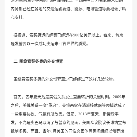
的S400防空导弹系统已经布防到位。全国共有17万名武装人员的
内务部已经在各地的交通运输要道、能源、电讯管道等要地做了精
心安排。
据报道，索契奥运的经费已经远在500亿美元以上。看来，普京
是发誓要以一次成功奥运来回答世界的质疑。
二. 围绕索契冬奥的外交博弈
围绕着索契冬奥的外交博弈至少已经经过了这样几波较量。
首先，去年夏天乃是美俄关系发生重要转折的关键时刻。2009年
之后，美俄关系一度“重启”，美俄两家在消减核武器等领域达成了
一些重要协议，气氛有所改善。但是，2013年夏天，斯诺登事
发，不光是奥巴马取消了与普京的见面，美国众议院议长博纳宣布
抵制冬奥，而且，当年8月美国的同性恋团体等民间组织以俄罗斯