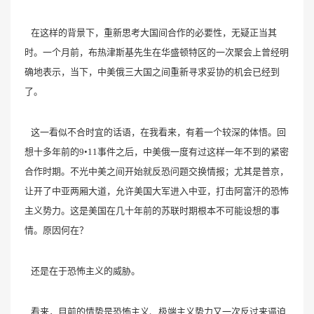
在这样的背景下，重新思考大国间合作的必要性，无疑正当其
时。一个月前，布热津斯基先生在华盛顿特区的一次聚会上曾经明
确地表示，当下，中美俄三大国之间重新寻求妥协的机会已经到
了。
这一看似不合时宜的话语，在我看来，有着一个较深的体悟。回
想十多年前的9•11事件之后，中美俄一度有过这样一年不到的紧密
合作时期。不光中美之间开始就反恐问题交换情报；尤其是普京，
让开了中亚两厢大道，允许美国大军进入中亚，打击阿富汗的恐怖
主义势力。这是美国在几十年前的苏联时期根本不可能设想的事
情。原因何在？
还是在于恐怖主义的威胁。
看来，目前的情势是恐怖主义、极端主义势力又一次反过来逼迫