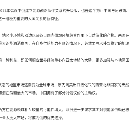
11年倡议中俄建立能源战略伙伴关系的升级版，也是迄今为止中国与阿联酋
这一组极为重要的大国关系的新特征。
地区小环境和双边以及各自国内微观环境综合作用下自然演化的产物。两国在
最大的能源消费国，在自身供给能力有限的情况下，必然要寻求外部稳定的能
一种利益，即如何顺应世界经济重心向亚太转移的大势，更多加强与本地区国
态的地区市场逐渐变为全球市场，原先向美出口液化气的西亚北非国家的天然
和潜在份额最大的市场，中国拥有了部分对俄议价的主动权。
方在能源领域相互较量的可能性增大。欧洲进一步谋求减少对俄能源依赖已被
一亚太庞大市场，将成为俄的优先选择。