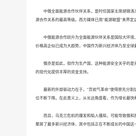
中俄全面能源合作伙伴关系，是时任国家主席胡锦涛20
源合作关系的最高等级。西方媒体已用“能源联盟”来界定
中俄能源合作跃升为全面能源伙伴关系是国际大环境、
价格高企似已成为大趋势，中国作为新兴经济体乃至全球
俄亦是如此，但作为生产国，这种能源安全关乎的是另
的现代化提供丰厚的资金支持。
最新的外部驱动力在于，“页岩气革命”使得原先分割状
位不断下降。在此意义上，从长远角度看，作为增长最快
而且，乌克兰危机的爆发和陷入僵局，可能导致俄和西
聚居了最多新兴经济体、其中包括正在不断成长的中国这