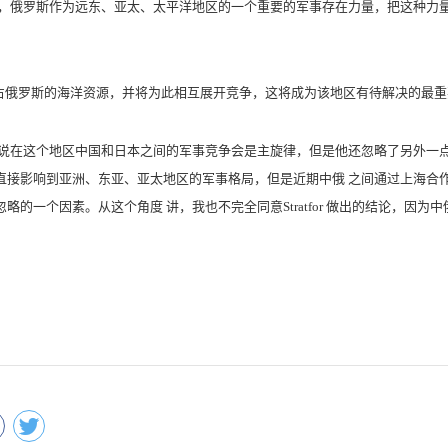
里，俄罗斯作为远东、亚太、太平洋地区的一个重要的军事存在力量，把这种力量
试图侵占俄罗斯的海洋资源，并将为此相互展开竞争，这将成为该地区有待解决的最
预测是说在这个地区中国和日本之间的军事竞争会是主旋律，但是他还忽略了另外
直接影响到亚洲、东亚、亚太地区的军事格局，但是近期中俄 之间通过上海合
的一个因素。从这个角度 讲，我也不完全同意Stratfor 做出的结论，因