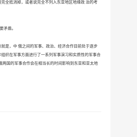
完全抵消掉，或者说完全不列入东亚地区地缘政 治的考
重要矛盾。
一点就是，中 俄之间的军事、政治、经济合作目前处于逐步
作组织在军事方面进行了一系列军事演习和实质性的军事合
为中俄两国的军事合作会在相当长的时间影响到东亚和亚太地